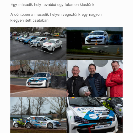
Egy második hely továbbá egy futamon kiestünk.
A döntőben a második helyen végeztünk egy nagyon
kiegyenlített csatában.