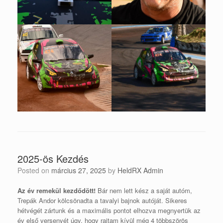
2025-ös Kezdés
Posted on
március 27, 2025
by
HeldRX Admin
Az év remekül kezdődött!
Bár nem lett kész a saját autóm,
Trepák Andor kölcsönadta a tavalyi bajnok autóját. Sikeres
hétvégét zártunk és a maximális pontot elhozva megnyertük az
év első versenyét úgy, hogy rajtam kívül még 4 többszörös