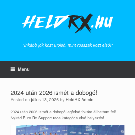
Skip
to
content
"Inkább jók közt utolsó, mint rosszak közt első!"
Menu
2024 után 2026 ismét a dobogó!
Posted on
július 13, 2026
by
HeldRX Admin
2024 után 2026 ismét a dobogó legfelsö fokára állhattam fel!
Nyirád Euro Rx Support race kategória első helyezés!