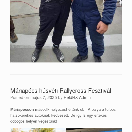
Máriapócs húsvéti Rallycross Fesztivál
Posted on
május 7, 2025
by
HeldRX Admin
Máriapócson
második helyezést értünk el. . A pálya a turbós
hátsókerekes autóknak kedvezett. De így is egy értékes
dobogós helyen végeztünk!